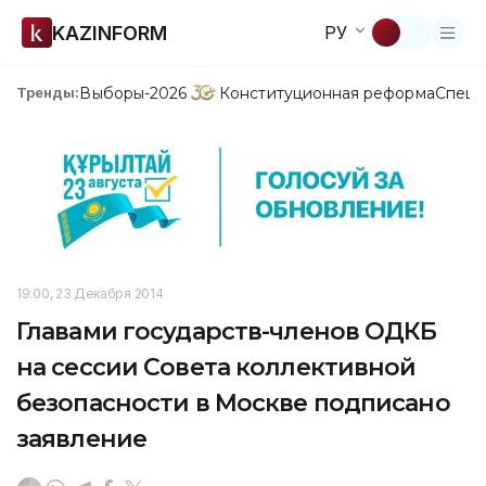
KAZINFORM
РУ
Выборы-2026
Конституционная реформа
Спецп
Тренды:
19:00, 23 Декабря 2014
Главами государств-членов ОДКБ
на сессии Совета коллективной
безопасности в Москве подписано
заявление