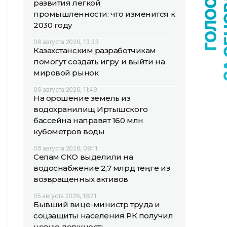
развития легкой
промышленности: что изменится к
2030 году
06 августа 2026, 13:33
Казахстанским разработчикам
помогут создать игру и выйти на
мировой рынок
06 августа 2026, 11:49
На орошение земель из
водохранилищ Иртышского
бассейна направят 160 млн
кубометров воды
06 августа 2026, 08:11
Селам СКО выделили на
водоснабжение 2,7 млрд теңге из
возвращенных активов
05 августа 2026, 18:21
Бывший вице-министр труда и
соцзащиты населения РК получил
новую должность