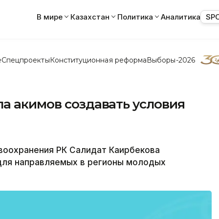
В мире
Казахстан
Политика
Аналитика
SP
е
Спецпроекты
Конституционная реформа
Выборы-2026
а акимов создавать условия
воохранения РК Салидат Каирбекова
 для направляемых в регионы молодых