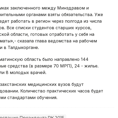
амках заключенного между Минздравом и
тельными органами взяты обязательства. Уже
едет работать в регион через полгода из числа
в. Все списки студентов старших курсов,
ой области, готовых отработать у себя на
маты»,- сказала глава ведомства на рабочем
 в Талдыкоргане.
матинскую область было направлено 144
ые средства (в размере 70 МРП), 24 - жилье.
ли 8 молодых врачей.
азахстанских медицинских вузов будут
довании. Количество практических часов будет
ыми стандартами обучения.
ослание Президента РК 2015