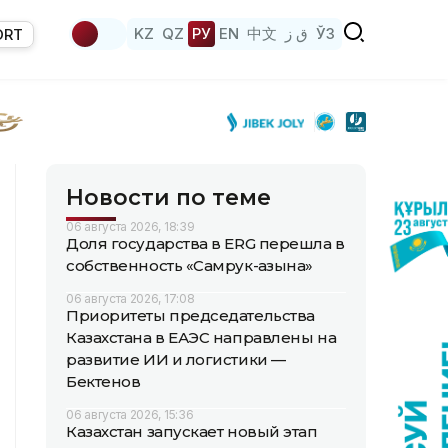
KZ
QZ
РУ
EN
中文
ق ز
ЎЗ
ORT
Новости по теме
06 августа 2026, 18:39
Доля государства в ERG перешла в
собственность «Самрук-Қазына»
06 августа 2026, 17:08
Приоритеты председательства
Казахстана в ЕАЭС направлены на
развитие ИИ и логистики —
Бектенов
06 августа 2026, 15:36
Казахстан запускает новый этап