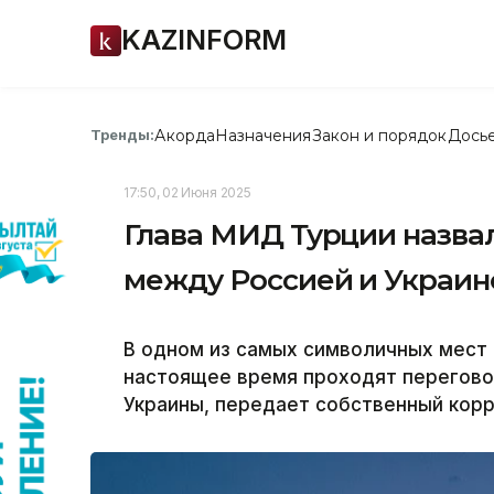
KAZINFORM
Акорда
Назначения
Закон и порядок
Дось
Тренды:
17:50, 02 Июня 2025
Глава МИД Турции назвал
между Россией и Украин
В одном из самых символичных мест 
настоящее время проходят перегово
Украины, передает собственный корр