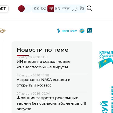
KZ
QZ
РУ
EN
中文
ق ز
ЎЗ
ORT
Новости по теме
07 августа 2026, 11:10
ИИ впервые создал новые
жизнеспособные вирусы
07 августа 2026, 10:38
Астронавты NASA вышли в
открытый космос
07 августа 2026, 06:04
Франция запретит рекламные
звонки без согласия абонентов с 11
августа