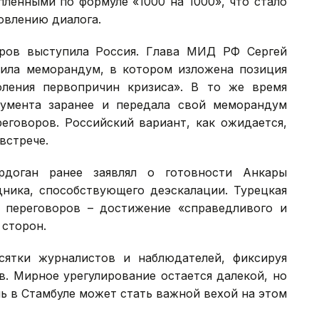
пленными по формуле «1000 на 1000», что стало
овлению диалога.
ров выступила Россия. Глава МИД РФ Сергей
ила меморандум, в котором изложена позиция
ления первопричин кризиса». В то же время
кумента заранее и передала свой меморандум
еговоров. Российский вариант, как ожидается,
встрече.
доган ранее заявлял о готовности Анкары
дника, способствующего деэскалации. Турецкая
 переговоров – достижение «справедливого и
 сторон.
сятки журналистов и наблюдателей, фиксируя
. Мирное урегулирование остается далекой, но
ь в Стамбуле может стать важной вехой на этом