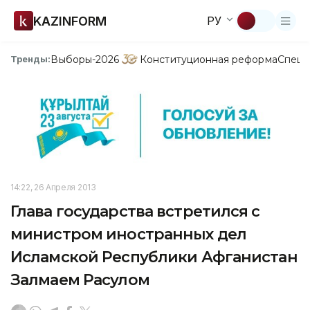
KAZINFORM
РУ
Выборы-2026
Конституционная реформа
Спецп
Тренды:
14:22, 26 Апреля 2013
Глава государства встретился с
министром иностранных дел
Исламской Республики Афганистан
Залмаем Расулом