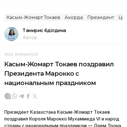
Касым-Жомарт Токаев
Акорда
Президент
Цен
Тамирис Әбділдина
Автор
10:04, 30 Июля 2026
Касым-Жомарт Токаев поздравил
Президента Марокко с
национальным праздником
Президент Казахстана Касым-Жомарт Токаев
поздравил Короля Марокко Мухаммеда VI и народ
страны с национальным праздником — Днем Трона,