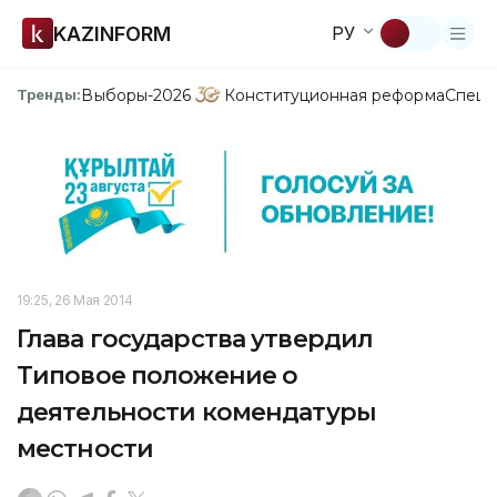
KAZINFORM
РУ
Выборы-2026
Конституционная реформа
Спецп
Тренды:
19:25, 26 Мая 2014
Глава государства утвердил
Типовое положение о
деятельности комендатуры
местности