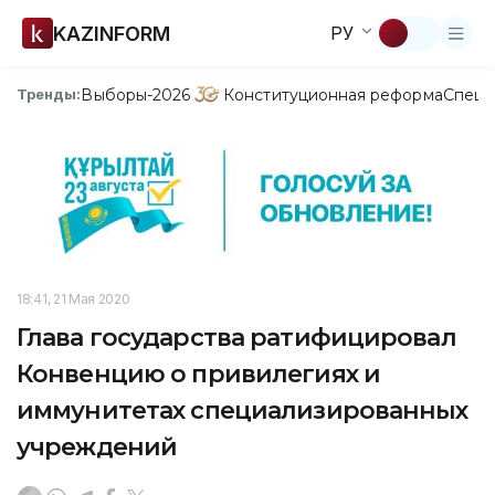
KAZINFORM
РУ
Выборы-2026
Конституционная реформа
Спецп
Тренды:
18:41, 21 Мая 2020
Глава государства ратифицировал
Конвенцию о привилегиях и
иммунитетах специализированных
учреждений