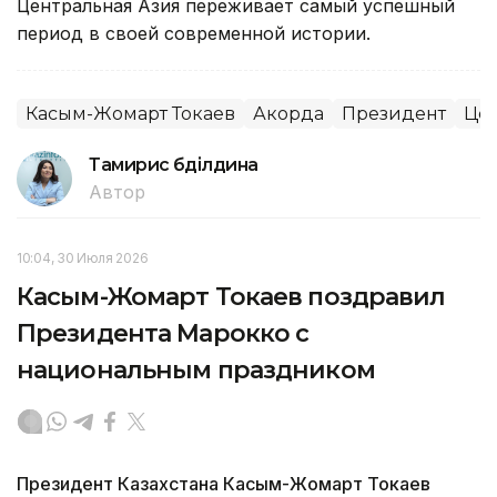
Центральная Азия переживает самый успешный
период в своей современной истории.
Касым-Жомарт Токаев
Акорда
Президент
Цен
Тамирис Әбділдина
Автор
10:04, 30 Июля 2026
Касым-Жомарт Токаев поздравил
Президента Марокко с
национальным праздником
Президент Казахстана Касым-Жомарт Токаев