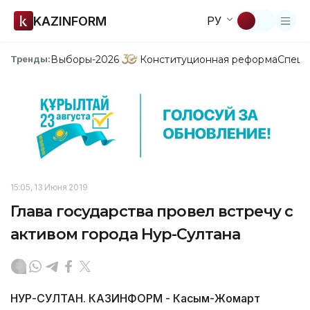
KAZINFORM
РУ
Выборы-2026
Конституционная реформа
Спецп
Тренды:
15:05, 13 Июня 2019
Глава государства провел встречу с
активом города Нур-Султана
НУР-СУЛТАН. КАЗИНФОРМ - Касым-Жомарт