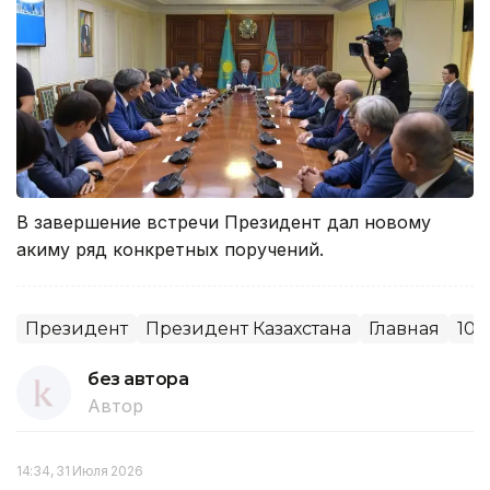
В завершение встречи Президент дал новому
акиму ряд конкретных поручений.
Президент
Президент Казахстана
Главная
10 
без автора
Автор
14:34, 31 Июля 2026