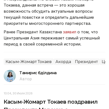
Токаева, данная встреча — это хорошая
возможность обсудить актуальные вопросы
текущей повестки и определить дальнейшие
приоритеты многостороннего партнерства.
Ранее Президент Казахстана
заявил
о том, что
Центральная Азия переживает самый успешный
период в своей современной истории.
Касым-Жомарт Токаев
Акорда
Президент
Цен
Тамирис Әбділдина
Автор
10:04, 30 Июля 2026
Касым-Жомарт Токаев поздравил