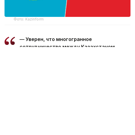
Фото: Kazinform
— Уверен, что многогранное
сотрудничество между Казахстаном
и Марокко, основанное на традиционной
дружбе и взаимной поддержке, будет
поступательно развиваться во благо
наших братских народов, — говорится
в телеграмме.
Президент пожелал Королю Мухаммеду
VI успехов в его ответственной деятельности,
а дружественному народу Марокко —
процветания и благополучия.