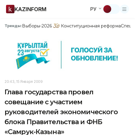
KAZINFORM
РУ
Выборы-2026
Конституционная реформа
Спецп
Тренды:
20:43, 15 Января 2009
Глава государства провел
совещание с участием
руководителей экономического
блока Правительства и ФНБ
«Самрук-Казына»