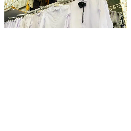
Фото: Kazinform
В этом году в Актюбинской области финансовую
и материальную помощь получат более 16 тысяч
детей. На эти цели из бюджета выделено более
800 млн тенге. Помощь в подготовке к школе
окажут учащимся села Карауылкельды, где
объявлен режим чрезвычайной ситуации.
— Единовременная помощь также будет