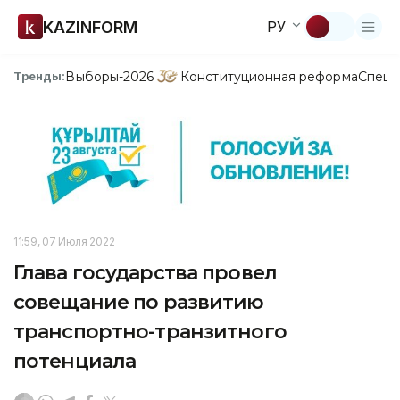
KAZINFORM
РУ
Выборы-2026
Конституционная реформа
Спецп
Тренды:
11:59, 07 Июля 2022
Глава государства провел
совещание по развитию
транспортно-транзитного
потенциала