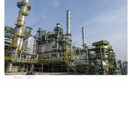
Фото: ТШО
В ходе рабочей поездки в Атыраускую область
министр энергетики РК Ерлан Аккенженов
обсудил с руководством ТШО текущую добычу
нефти, планы компании и вопросы надежной
работы предприятия.