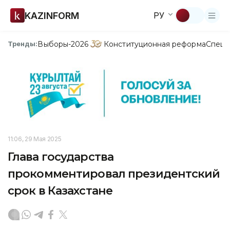
KAZINFORM
РУ
Выборы-2026
Конституционная реформа
Спецп
Тренды:
11:06, 29 Мая 2025
Глава государства
прокомментировал президентский
срок в Казахстане