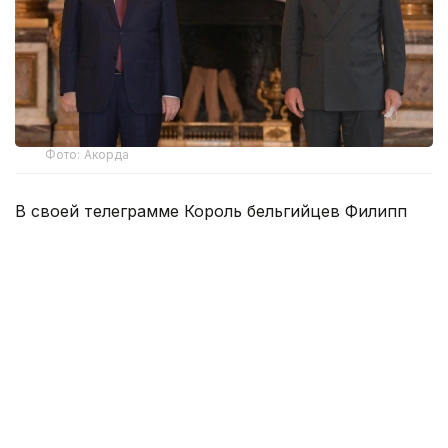
Фото: Акорда
В своей телеграмме Король бельгийцев Филипп
выразил искреннюю признательность Президенту
нашей страны за теплые пожелания в честь
Национального дня Бельгии.
Король Филипп также отметил, что с нетерпением
ожидает предстоящего в этом году
государственного визита в Казахстан по
приглашению Главы государства.