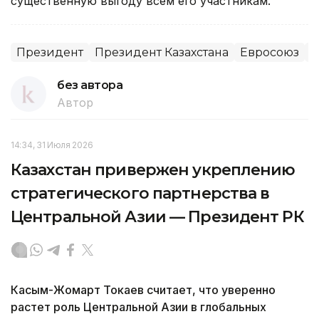
существенную выгоду всем его участникам.
Президент
Президент Казахстана
Евросоюз
М
без автора
Автор
14:34, 31 Июля 2026
Казахстан привержен укреплению
стратегического партнерства в
Центральной Азии — Президент РК
Касым-Жомарт Токаев считает, что уверенно
растет роль Центральной Азии в глобальных