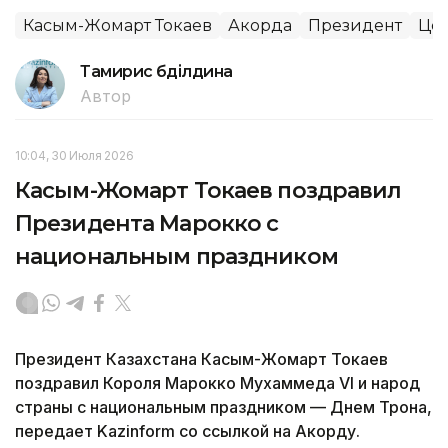
Касым-Жомарт Токаев
Акорда
Президент
Цен
Тамирис Әбділдина
Автор
10:04, 30 Июля 2026
Касым-Жомарт Токаев поздравил
Президента Марокко с
национальным праздником
Президент Казахстана Касым-Жомарт Токаев
поздравил Короля Марокко Мухаммеда VI и народ
страны с национальным праздником — Днем Трона,
передает Kazinform со ссылкой на Акорду.