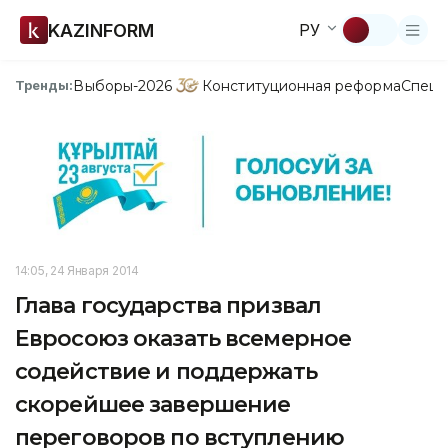
KAZINFORM
РУ
Выборы-2026
Конституционная реформа
Спецп
Тренды:
14:05, 24 Января 2014
Глава государства призвал
Евросоюз оказать всемерное
содействие и поддержать
скорейшее завершение
переговоров по вступлению