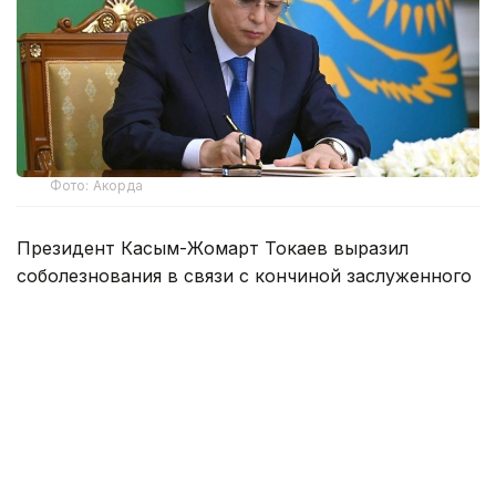
Фото: Акорда
Президент Касым-Жомарт Токаев выразил
соболезнования в связи с кончиной заслуженного
деятеля Казахстана, лауреата Государственной
премии и кавалера ордена «Құрмет» Ардака
Амиркулова.
— Ардак Амиркулов, посвятивший всю
свою жизнь искусству кино, внес
значительный вклад в популяризацию
отечественной культуры.