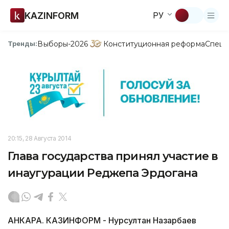
KAZINFORM
РУ
Выборы-2026
Конституционная реформа
Спецп
Тренды:
20:15, 28 Августа 2014
Глава государства принял участие в
инаугурации Реджепа Эрдогана
АНКАРА. КАЗИНФОРМ - Нурсултан Назарбаев