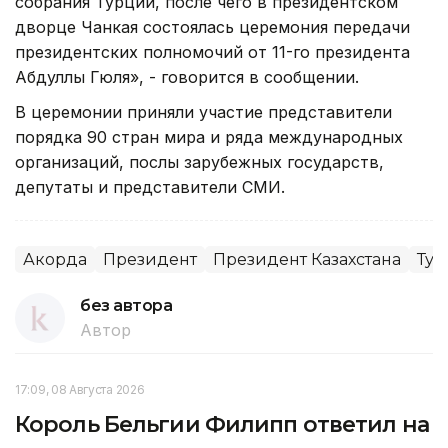
собрания Турции, после чего в президентском
дворце Чанкая состоялась церемония передачи
президентских полномочий от 11-го президента
Абдуллы Гюля», - говорится в сообщении.
В церемонии приняли участие представители
порядка 90 стран мира и ряда международных
организаций, послы зарубежных государств,
депутаты и представители СМИ.
Акорда
Президент
Президент Казахстана
Тур
без автора
Автор
17:09, 08 Августа 2026
Король Бельгии Филипп ответил на