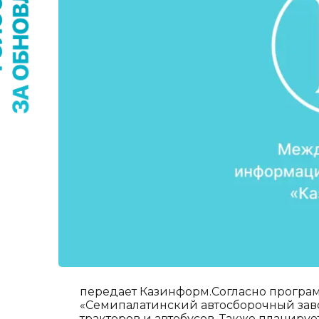
передает Казинформ.Согласно програм
«Семипалатинский автосборочный зав
тракторов и автобусов. Также планируе