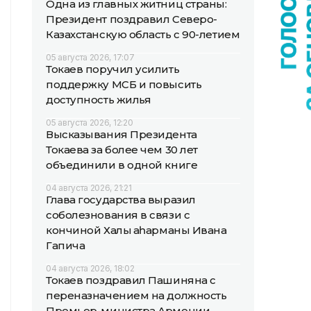
Одна из главных житниц страны:
Президент поздравил Северо-
Казахстанскую область с 90-летием
05 августа 2026, 17:07
Токаев поручил усилить
поддержку МСБ и повысить
доступность жилья
05 августа 2026, 12:20
Высказывания Президента
Токаева за более чем 30 лет
объединили в одной книге
04 августа 2026, 21:21
Глава государства выразил
соболезнования в связи с
кончиной Халық қаһарманы Ивана
Гапича
04 августа 2026, 18:02
Токаев поздравил Пашиняна с
переназначением на должность
Премьер-министра Армении