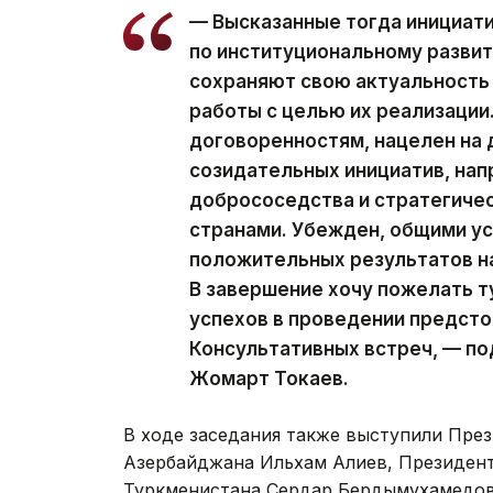
— Высказанные тогда инициати
по институциональному развит
сохраняют свою актуальность
работы с целью их реализации
договоренностям, нацелен на
созидательных инициатив, нап
добрососедства и стратегиче
странами. Убежден, общими у
положительных результатов на
В завершение хочу пожелать 
успехов в проведении предст
Консультативных встреч, — п
Жомарт Токаев.
В ходе заседания также выступили Пре
Азербайджана Ильхам Алиев, Президен
Туркменистана Сердар Бердымухамедов