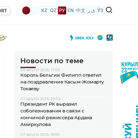
KZ
QZ
РУ
EN
中文
ق ز
ЎЗ
ORT
Новости по теме
08 августа 2026, 17:09
Король Бельгии Филипп ответил
на поздравление Касым-Жомарту
Токаеву
07 августа 2026, 20:03
Президент РК выразил
соболезнования в связи с
кончиной режиссера Ардака
Амиркулова
07 августа 2026, 18:50