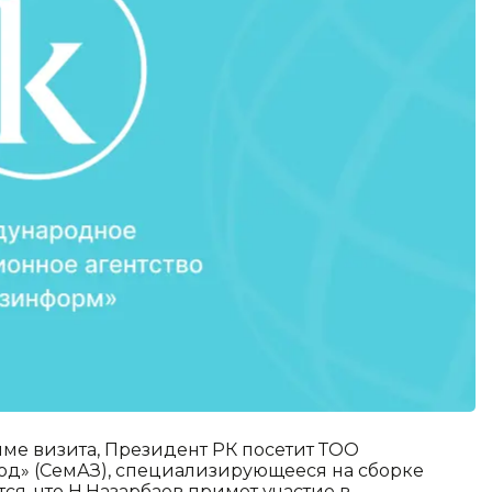
ме визита, Президент РК посетит ТОО
од» (СемАЗ), специализирующееся на сборке
тся, что Н.Назарбаев примет участие в