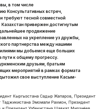
вы, в том числе
ию Консультативных встреч,
 и требуют тесной совместной
. Казахстан привержен достигнутым
 дальнейшее продвижение
равленных на укрепление уз дружбы,
ского партнерства между нашими
силиями мы добьемся еще больших
 пути к общему прогрессу.
туркменским друзьям, братьям
оящих мероприятий в рамках формата
одытожил свое выступление Касым-
зидент Кыргызстана Садыр Жапаров, Президент
т Таджикистана Эмомали Рахмон, Президент
 и Президент Узбекистана Шавкат Мирзиёев.