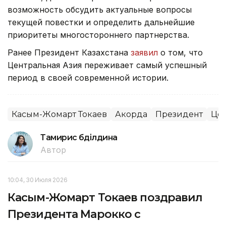
возможность обсудить актуальные вопросы
текущей повестки и определить дальнейшие
приоритеты многостороннего партнерства.
Ранее Президент Казахстана
заявил
о том, что
Центральная Азия переживает самый успешный
период в своей современной истории.
Касым-Жомарт Токаев
Акорда
Президент
Цен
Тамирис Әбділдина
Автор
10:04, 30 Июля 2026
Касым-Жомарт Токаев поздравил
Президента Марокко с