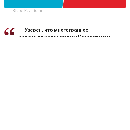
Фото: Kazinform
— Уверен, что многогранное
сотрудничество между Казахстаном
и Марокко, основанное на традиционной
дружбе и взаимной поддержке, будет
поступательно развиваться во благо
наших братских народов, — говорится
в телеграмме.
Президент пожелал Королю Мухаммеду
VI успехов в его ответственной деятельности,
а дружественному народу Марокко —
процветания и благополучия.