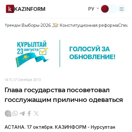
KAZINFORM
РУ
Выборы-2026
Конституционная реформа
Спецп
Тренды:
14:11, 17 Октября 2013
Глава государства посоветовал
госслужащим прилично одеваться
АСТАНА. 17 октября. КАЗИНФОРМ - Нурсултан