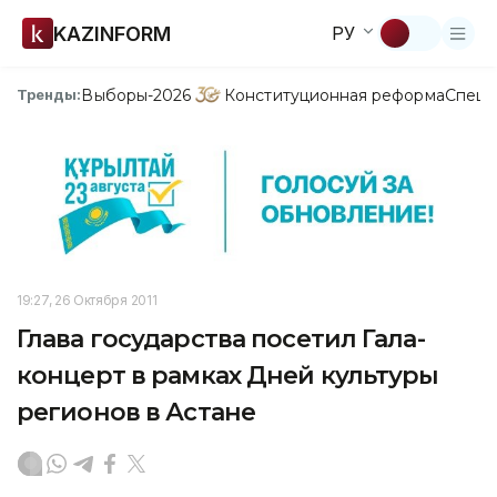
KAZINFORM
РУ
Выборы-2026
Конституционная реформа
Спецп
Тренды:
19:27, 26 Октября 2011
Глава государства посетил Гала-
концерт в рамках Дней культуры
регионов в Астане