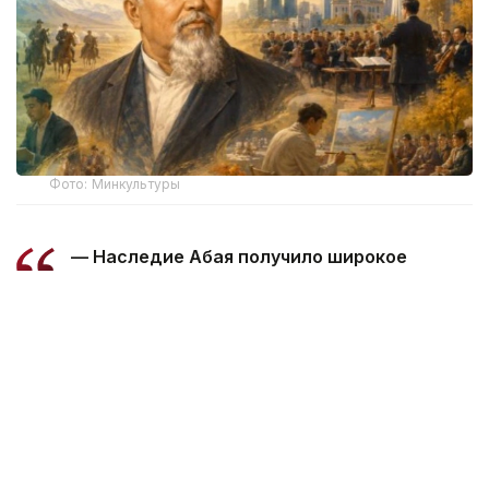
Фото: Минкультуры
— Наследие Абая получило широкое
международное признание. В 1995 году
150-летие поэта отмечалось под эгидой
ЮНЕСКО. Его литературные, философские
и музыкальные произведения, идеи
о знании, труде, справедливости
и нравственности сохраняют особое
значение и сегодня, — сообщает
Министерство культуры и информации.