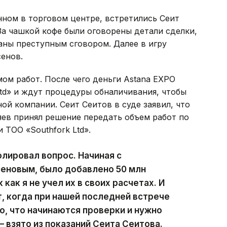
нном в торговом центре, встретились Сеит
За чашкой кофе были оговорены детали сделки,
аны преступным сговором. Далее в игру
енов.
м работ. После чего деньги Astana EXPO
Ltd» и ждут процедуры обналичивания, чтобы
ой компании. Сеит Сеитов в суде заявил, что
яев принял решение передать объем работ по
 ТОО «Southfork Ltd».
ролировал вопрос. Начиная с
сеновым, было добавлено 50 млн
 как я не учел их в своих расчетах. И
, когда при нашей последней встрече
о, что начинаются проверки и нужно
– взято из показаний Сеита Сеитова.