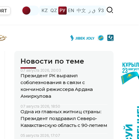
KZ
QZ
РУ
EN
中文
ق ز
ЎЗ
ORT
Новости по теме
07 августа 2026, 20:03
Президент РК выразил
соболезнования в связи с
кончиной режиссера Ардака
Амиркулова
07 августа 2026, 18:50
Одна из главных житниц страны:
Президент поздравил Северо-
Казахстанскую область с 90-летием
05 августа 2026, 17:07