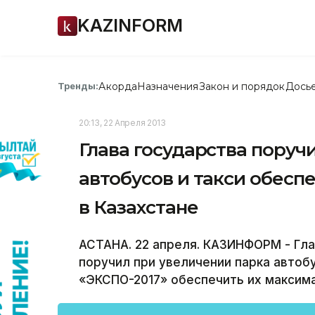
KAZINFORM
Акорда
Назначения
Закон и порядок
Дось
Тренды:
20:13, 22 Апреля 2013
Глава государства поруч
автобусов и такси обесп
в Казахстане
АСТАНА. 22 апреля. КАЗИНФОРМ - Гла
поручил при увеличении парка автобу
«ЭКСПО-2017» обеспечить их максима