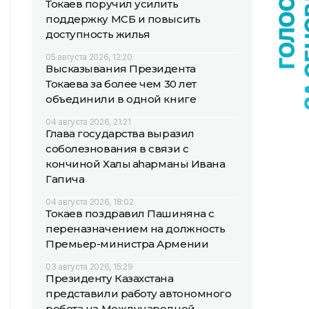
Токаев поручил усилить
поддержку МСБ и повысить
доступность жилья
05 августа 2026, 12:20
Высказывания Президента
Токаева за более чем 30 лет
объединили в одной книге
04 августа 2026, 21:21
Глава государства выразил
соболезнования в связи с
кончиной Халық қаһарманы Ивана
Гапича
04 августа 2026, 18:02
Токаев поздравил Пашиняна с
переназначением на должность
Премьер-министра Армении
03 августа 2026, 15:29
Президенту Казахстана
представили работу автономного
робота на Международной