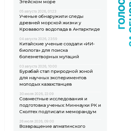
Эгейском море
05 августа 2026, 01:23
Ученые обнаружили следы
древней морской жизни у
Кровавого водопада в Антарктиде
04 августа 2026, 23:59
Китайские ученые создали «ИИ-
биолога» для поиска
болезнетворных мутаций
03 августа 2026, 10:00
Бурабай стал природной зоной
для научных экспериментов
молодых казахстанцев
30 июля 2026, 22:09
Совместные исследования и
подготовка ученых: Миннауки РК и
Сколтех подписали меморандум
26 июля 2026, 09:00
Возвращение алматинского