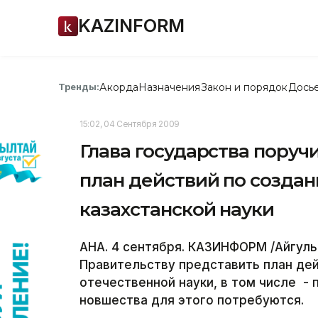
KAZINFORM
Акорда
Назначения
Закон и порядок
Дось
Тренды:
15:02, 04 Сентября 2009
Глава государства поруч
план действий по созда
казахстанской науки
АНА. 4 сентября. КАЗИНФОРМ /Айгуль
Правительству представить план де
отечественной науки, в том числе -
новшества для этого потребуются.