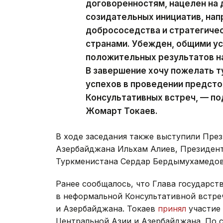
договоренностям, нацелен на
созидательных инициатив, нап
добрососедства и стратегиче
странами. Убежден, общими у
положительных результатов на
В завершение хочу пожелать 
успехов в проведении предст
Консультативных встреч, — п
Жомарт Токаев.
В ходе заседания также выступили Пре
Азербайджана Ильхам Алиев, Президен
Туркменистана Сердар Бердымухамедов
Ранее сообщалось, что Глава государст
в неформальной Консультативной встре
и Азербайджана. Токаев
принял
участие 
Центральной Азии и Азербайджана. По 