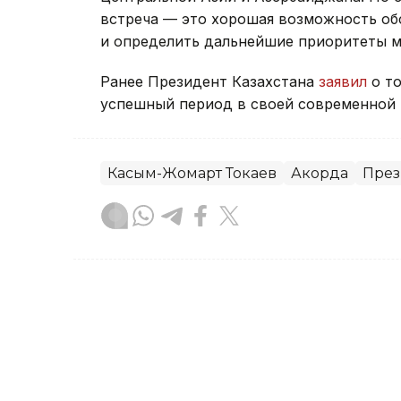
встреча — это хорошая возможность об
и определить дальнейшие приоритеты м
Ранее Президент Казахстана
заявил
о то
успешный период в своей современной 
Касым-Жомарт Токаев
Акорда
През
Тамирис Әбділдина
Автор
10:04, 30 Июля 2026