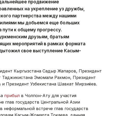
 дальнейшее продвижение
равленных на укрепление уз дружбы,
ского партнерства между нашими
силиями мы добьемся еще больших
 пути к общему прогрессу.
туркменским друзьям, братьям
оящих мероприятий в рамках формата
одытожил свое выступление Касым-
зидент Кыргызстана Садыр Жапаров, Президент
т Таджикистана Эмомали Рахмон, Президент
 и Президент Узбекистана Шавкат Мирзиёев.
ва
прибыл
в Чолпон-Ату для участия
че глав государств Центральной Азии
в неформальной встрече глав государств
словам Касым-Жомарта Токаева, данная