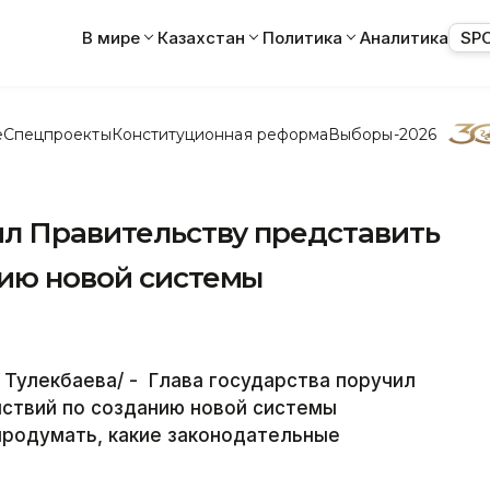
В мире
Казахстан
Политика
Аналитика
SP
е
Спецпроекты
Конституционная реформа
Выборы-2026
ил Правительству представить
нию новой системы
 Тулекбаева/ - Глава государства поручил
йствий по созданию новой системы
 продумать, какие законодательные