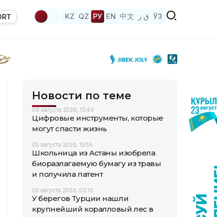
KZ
QZ
РУ
EN
中文
ق ز
ЎЗ
ORT
Новости по теме
06 августа 2026, 12:44
Цифровые инструменты, которые
могут спасти жизнь
05 августа 2026, 15:55
Школьница из Астаны изобрела
биоразлагаемую бумагу из травы
и получила патент
05 августа 2026, 02:10
У берегов Турции нашли
крупнейший коралловый лес в