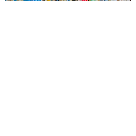
Фото: Kazinform
Такие данные были озвучены на совещании
по вопросам стабилизации цен на социально
значимые продовольственные товары и инфляции
под председательством заместителя Премьер-
министра — министра национальной экономики
Серика Жумангарина.
Как было отмечено на совещании, по итогам июня
годовая инфляция в стране составила 10,3%
против 10,4% месяцем ранее. При этом уровень