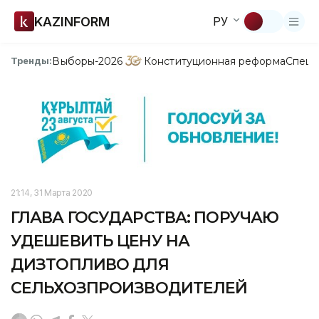
KAZINFORM
РУ
Выборы-2026
Конституционная реформа
Спецп
Тренды:
21:14, 31 Марта 2020
ГЛАВА ГОСУДАРСТВА: ПОРУЧАЮ
УДЕШЕВИТЬ ЦЕНУ НА
ДИЗТОПЛИВО ДЛЯ
СЕЛЬХОЗПРОИЗВОДИТЕЛЕЙ