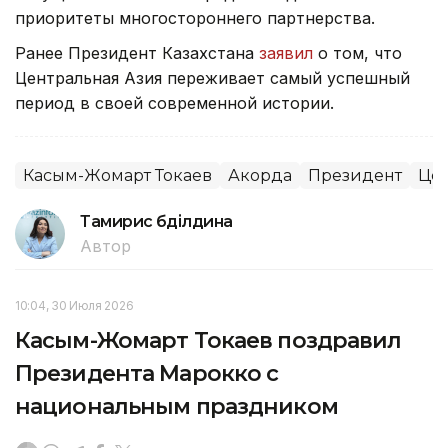
приоритеты многостороннего партнерства.
Ранее Президент Казахстана
заявил
о том, что
Центральная Азия переживает самый успешный
период в своей современной истории.
Касым-Жомарт Токаев
Акорда
Президент
Цен
Тамирис Әбділдина
Автор
10:04, 30 Июля 2026
Касым-Жомарт Токаев поздравил
Президента Марокко с
национальным праздником