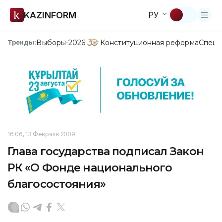
KAZINFORM
РУ
Выборы-2026
Конституционная реформа
Спецп
Тренды:
16:06, 13 Февраля 2009
Глава государства подписал Закон
РК «О Фонде национального
благосостояния»