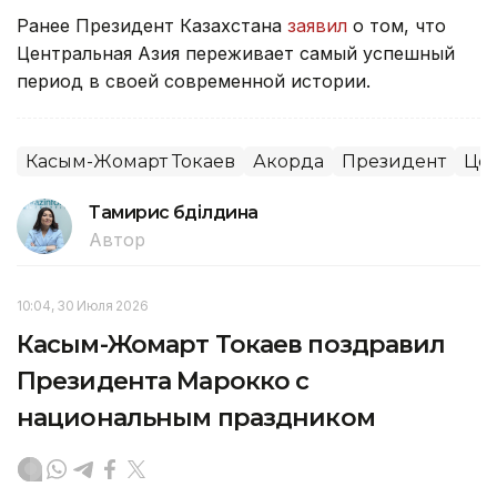
Ранее Президент Казахстана
заявил
о том, что
Центральная Азия переживает самый успешный
период в своей современной истории.
Касым-Жомарт Токаев
Акорда
Президент
Цен
Тамирис Әбділдина
Автор
10:04, 30 Июля 2026
Касым-Жомарт Токаев поздравил
Президента Марокко с
национальным праздником