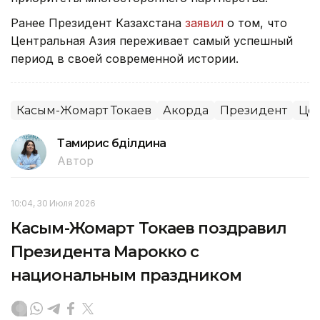
Ранее Президент Казахстана
заявил
о том, что
Центральная Азия переживает самый успешный
период в своей современной истории.
Касым-Жомарт Токаев
Акорда
Президент
Цен
Тамирис Әбділдина
Автор
10:04, 30 Июля 2026
Касым-Жомарт Токаев поздравил
Президента Марокко с
национальным праздником