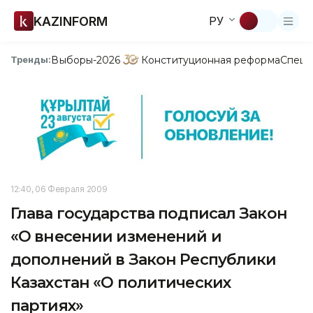
KAZINFORM
РУ
Выборы-2026
Конституционная реформа
Спецп
Тренды:
12:40, 06 Февраля 2009
Глава государства подписал Закон
«О внесении изменений и
дополнений в Закон Республики
Казахстан «О политических
партиях»