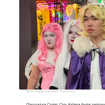
Фото: Адиль Нуртазин / Kazinform
Площадка Comic Con Astana была заполн