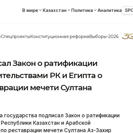
В мире
Казахстан
Политика
Аналитика
SP
е
Спецпроекты
Конституционная реформа
Выборы-2026
сал Закон о ратификации
тельствами РК и Египта о
аврации мечети Султана
а государства подписал Закон о ратификации
Республики Казахстан и Арабской
 по реставрации мечети Султана Аз-Захир