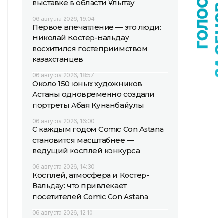
выставке в области Ұлытау
06 августа 2026, 19:04
Первое впечатление — это люди:
Николай Костер-Вальдау
восхитился гостеприимством
казахстанцев
06 августа 2026, 18:57
Около 150 юных художников
Астаны одновременно создали
портреты Абая Кунанбайулы
06 августа 2026, 16:00
С каждым годом Comic Con Astana
становится масштабнее —
ведущий косплей конкурса
06 августа 2026, 14:30
Косплей, атмосфера и Костер-
Вальдау: что привлекает
посетителей Comic Con Astana
06 августа 2026, 12:10