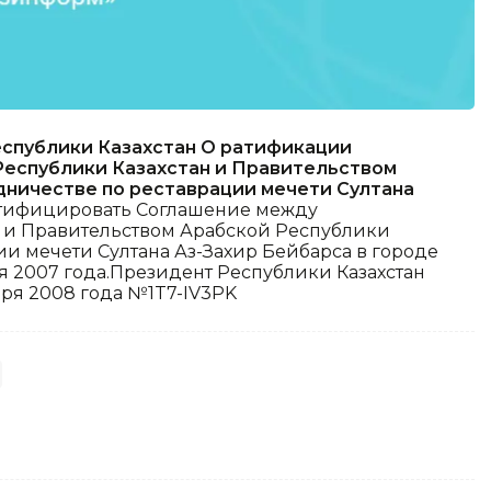
еспублики Казахстан О ратификации
еспублики Казахстан и Правительством
дничестве по реставрации мечети Султана
тифицировать Соглашение между
н и Правительством Арабской Республики
ии мечети Султана Аз-Захир Бейбарса в городе
я 2007 года.Президент Республики Казахстан
бря 2008 года №1T7-IV3PK