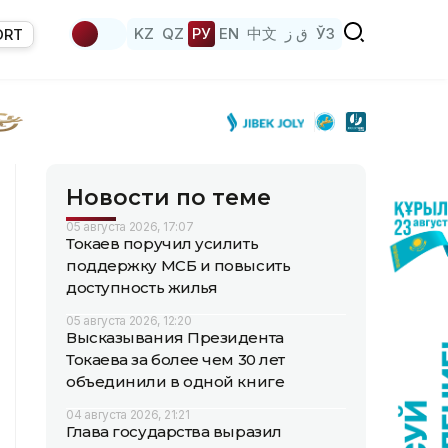
KZ
QZ
РУ
EN
中文
ق ز
ЎЗ
ORT
Новости по теме
05 августа 2026, 17:07
Токаев поручил усилить
поддержку МСБ и повысить
доступность жилья
05 августа 2026, 12:20
Высказывания Президента
Токаева за более чем 30 лет
объединили в одной книге
04 августа 2026, 21:21
Глава государства выразил