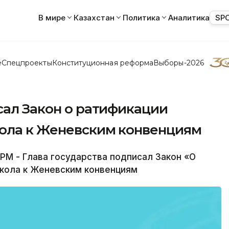
В мире
Казахстан
Политика
Аналитика
SP
е
Спецпроекты
Конституционная реформа
Выборы-2026
сал Закон о ратификации
ола к Женевским конвенциям
М - Глава государства подписал Закон «О
кола к Женевским конвенциям