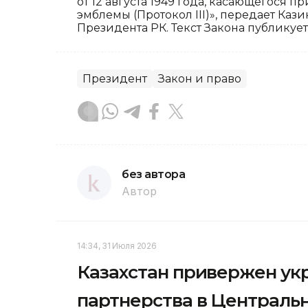
от 12 августа 1949 года, касающегося
эмблемы (Протокол III)», передает Каз
Президента РК. Текст Закона публикует
Президент
Закон и право
без автора
Автор
14:34, 31 Июля 2026
Казахстан привержен ук
партнерства в Централь