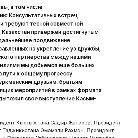
вы, в том числе
ию Консультативных встреч,
 и требуют тесной совместной
. Казахстан привержен достигнутым
 дальнейшее продвижение
равленных на укрепление уз дружбы,
ского партнерства между нашими
силиями мы добьемся еще больших
 пути к общему прогрессу.
туркменским друзьям, братьям
оящих мероприятий в рамках формата
одытожил свое выступление Касым-
зидент Кыргызстана Садыр Жапаров, Президент
т Таджикистана Эмомали Рахмон, Президент
 и Президент Узбекистана Шавкат Мирзиёев.