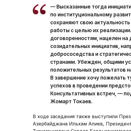
— Высказанные тогда инициати
по институциональному развит
сохраняют свою актуальность
работы с целью их реализации
договоренностям, нацелен на
созидательных инициатив, нап
добрососедства и стратегиче
странами. Убежден, общими у
положительных результатов на
В завершение хочу пожелать 
успехов в проведении предст
Консультативных встреч, — п
Жомарт Токаев.
В ходе заседания также выступили Пре
Азербайджана Ильхам Алиев, Президен
Туркменистана Сердар Бердымухамедов