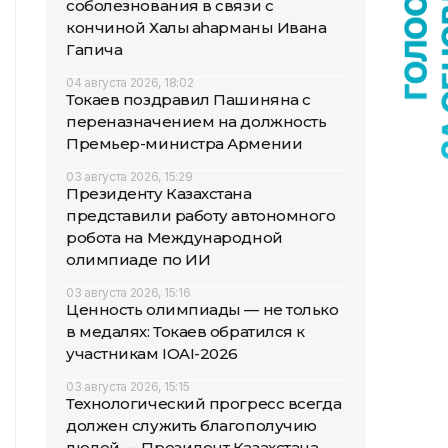
соболезнования в связи с
кончиной Халық қаһарманы Ивана
Гапича
04 августа 2026, 18:02
Токаев поздравил Пашиняна с
переназначением на должность
Премьер-министра Армении
03 августа 2026, 15:29
Президенту Казахстана
представили работу автономного
робота на Международной
олимпиаде по ИИ
03 августа 2026, 15:16
Ценность олимпиады — не только
в медалях: Токаев обратился к
участникам IOAI-2026
03 августа 2026, 15:15
Технологический прогресс всегда
должен служить благополучию
людей — Президент Казахстана