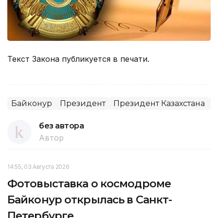
Текст Закона публикуется в печати.
Байконур
Президент
Президент Казахстана
О
без автора
Автор
14:55, 03 Августа 2026
Фотовыставка о космодроме
Байконур открылась в Санкт-
Петербурге