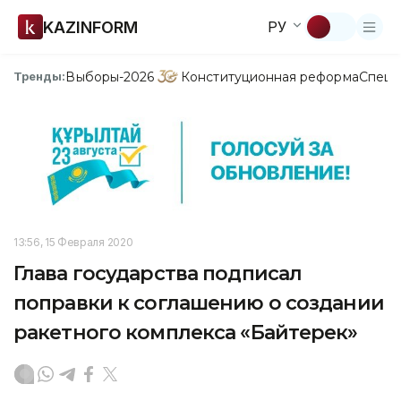
KAZINFORM
РУ
Выборы-2026
Конституционная реформа
Спецп
Тренды:
13:56, 15 Февраля 2020
Глава государства подписал
поправки к соглашению о создании
ракетного комплекса «Байтерек»