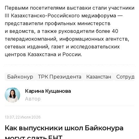
Первыми посетителями выставки стали участники
III Казахстанско-Российского медиафорума —
представители профильных министерств
и ведомств, а также руководители более 40
телерадиокомпаний, информационных агентств,
сетевых изданий, газет и исследовательских
центров Казахстана и России.
Байконур
ТРК Президента
Казахстан
Сотрудн
Карина Кущанова
Автор
13:37, 22 Июля 2026
Как выпускники школ Байконура
могут сдать ЕНТ