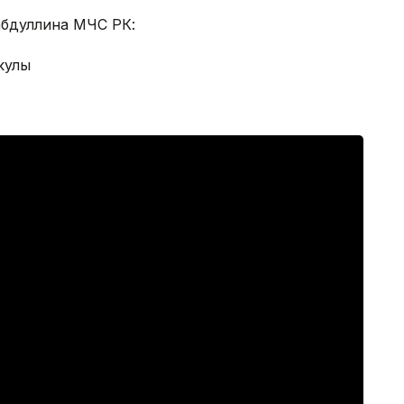
абдуллина МЧС РК:
кулы