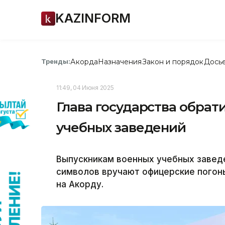
KAZINFORM
Акорда
Назначения
Закон и порядок
Дось
Тренды:
11:49, 04 Июня 2025
Глава государства обрат
учебных заведений
Выпускникам военных учебных завед
символов вручают офицерские погоны
на Акорду.