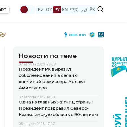
KZ
QZ
РУ
EN
中文
ق ز
ЎЗ
ORT
Новости по теме
07 августа 2026, 20:03
Президент РК выразил
соболезнования в связи с
кончиной режиссера Ардака
Амиркулова
07 августа 2026, 18:50
Одна из главных житниц страны:
Президент поздравил Северо-
Казахстанскую область с 90-летием
05 августа 2026, 17:07