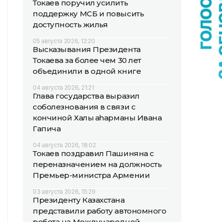
Токаев поручил усилить
поддержку МСБ и повысить
доступность жилья
05 августа 2026, 12:20
Высказывания Президента
Токаева за более чем 30 лет
объединили в одной книге
04 августа 2026, 21:21
Глава государства выразил
соболезнования в связи с
кончиной Халық қаһарманы Ивана
Гапича
04 августа 2026, 18:02
Токаев поздравил Пашиняна с
переназначением на должность
Премьер-министра Армении
03 августа 2026, 15:29
Президенту Казахстана
представили работу автономного
робота на Международной