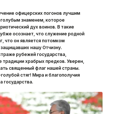
учение офицерских погонов лучшим
-голубым знаменем, которое
риотический дух воинов. В такие
убже осознает, что служение родной
г, что он является потомком
 защищавших нашу Отчизну.
страже рубежей государства,
 традиции храбрых предков. Уверен,
ать священный флаг нашей страны.
голубой стяг! Мира и благополучия
а государства.