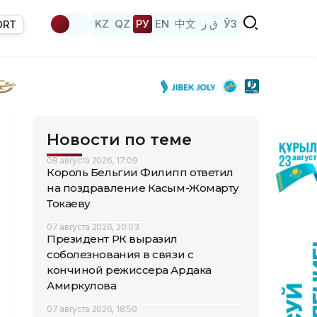
KZ
QZ
РУ
EN
中文
ق ز
ЎЗ
ORT
Новости по теме
08 августа 2026, 17:09
Король Бельгии Филипп ответил
на поздравление Касым-Жомарту
Токаеву
07 августа 2026, 20:03
Президент РК выразил
соболезнования в связи с
кончиной режиссера Ардака
Амиркулова
07 августа 2026, 18:50