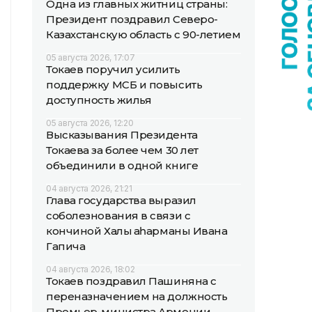
Одна из главных житниц страны:
Президент поздравил Северо-
Казахстанскую область с 90-летием
05 августа 2026, 17:07
Токаев поручил усилить
поддержку МСБ и повысить
доступность жилья
05 августа 2026, 12:20
Высказывания Президента
Токаева за более чем 30 лет
объединили в одной книге
04 августа 2026, 21:21
Глава государства выразил
соболезнования в связи с
кончиной Халық қаһарманы Ивана
Гапича
04 августа 2026, 18:02
Токаев поздравил Пашиняна с
переназначением на должность
Премьер-министра Армении