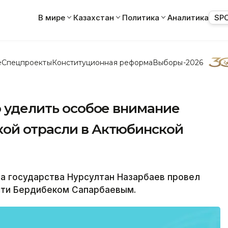
В мире
Казахстан
Политика
Аналитика
SP
е
Спецпроекты
Конституционная реформа
Выборы-2026
о уделить особое внимание
ой отрасли в Актюбинской
а государства Нурсултан Назарбаев провел
сти Бердибеком Сапарбаевым.