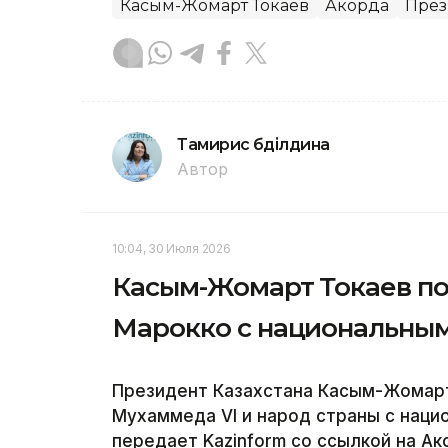
Касым-Жомарт Токаев
Акорда
През
Тамирис Әбділдина
Автор
10:04, 30 Июля 2026
Касым-Жомарт Токаев п
Марокко с национальны
Президент Казахстана Касым-Жомарт
Мухаммеда VI и народ страны с нац
передает Kazinform со ссылкой на Ак