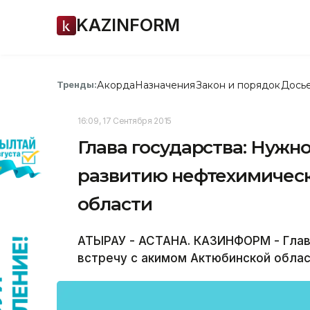
KAZINFORM
Акорда
Назначения
Закон и порядок
Дось
Тренды:
16:09, 17 Сентября 2015
Глава государства: Нужн
развитию нефтехимическ
области
АТЫРАУ - АСТАНА. КАЗИНФОРМ - Глав
встречу с акимом Актюбинской обла