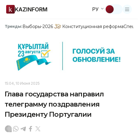
KAZINFORM
РУ
Выборы-2026
Конституционная реформа
Спецп
Тренды:
15:04, 10 Июня 2025
Глава государства направил
телеграмму поздравления
Президенту Португалии