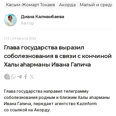
Касым-Жомарт Токаев
Акорда
Малый и средни
Диана Калманбаева
Автор
21:21, 04 Августа 2026
Глава государства выразил
соболезнования в связи с кончиной
Халық қаһарманы Ивана Гапича
Глава государства направил телеграмму
соболезнования родным и близким Халық қаһарманы
Ивана Гапича, передает агентство Kazinform
со ссылкой на Акорду.