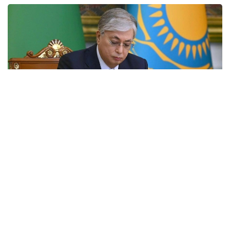
Фото: Акорда
Президент Касым-Жомарт Токаев выразил
соболезнования в связи с кончиной ветерана
войны и труда, Халық қаһарманы Ивана Гапича.
— Иван Степанович добровольцем пошел
на фронт и прошел всю войну в качестве
связиста. Вернувшись на Родину, многие