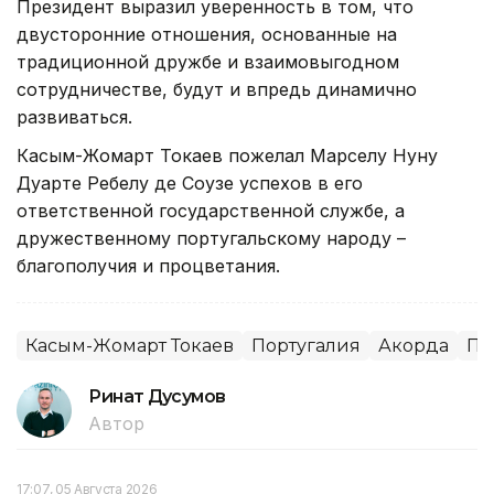
Президент выразил уверенность в том, что
двусторонние отношения, основанные на
традиционной дружбе и взаимовыгодном
сотрудничестве, будут и впредь динамично
развиваться.
Касым-Жомарт Токаев пожелал Марселу Нуну
Дуарте Ребелу де Соузе успехов в его
ответственной государственной службе, а
дружественному португальскому народу –
благополучия и процветания.
Касым-Жомарт Токаев
Португалия
Акорда
Пр
Ринат Дусумов
Автор
17:07, 05 Августа 2026