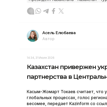
Асель Елюбаева
Автор
14:34, 31 Июля 2026
Казахстан привержен ук
партнерства в Централь
Касым-Жомарт Токаев считает, что у
глобальных процессах, голос региона
весомее, передает Kazinform со ссыл