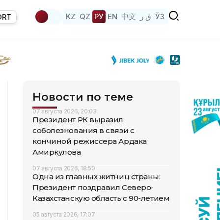
KZ
QZ
РУ
EN
中文
ق ز
ЎЗ
ORT
Новости по теме
07 августа 2026, 20:03
Президент РК выразил
соболезнования в связи с
кончиной режиссера Ардака
Амиркулова
07 августа 2026, 18:50
Одна из главных житниц страны:
Президент поздравил Северо-
Казахстанскую область с 90-летием
05 августа 2026, 17:07