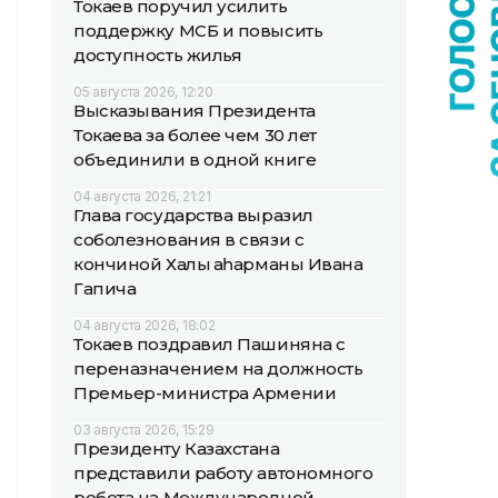
Токаев поручил усилить
поддержку МСБ и повысить
доступность жилья
05 августа 2026, 12:20
Высказывания Президента
Токаева за более чем 30 лет
объединили в одной книге
04 августа 2026, 21:21
Глава государства выразил
соболезнования в связи с
кончиной Халық қаһарманы Ивана
Гапича
04 августа 2026, 18:02
Токаев поздравил Пашиняна с
переназначением на должность
Премьер-министра Армении
03 августа 2026, 15:29
Президенту Казахстана
представили работу автономного
робота на Международной