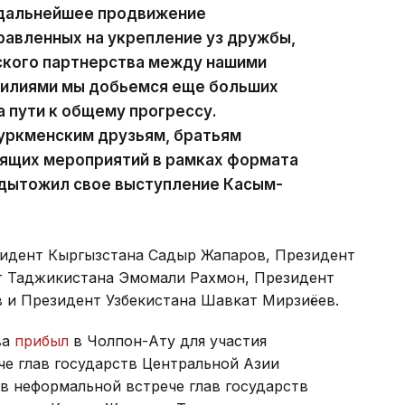
 дальнейшее продвижение
равленных на укрепление уз дружбы,
ского партнерства между нашими
силиями мы добьемся еще больших
 пути к общему прогрессу.
туркменским друзьям, братьям
оящих мероприятий в рамках формата
одытожил свое выступление Касым-
зидент Кыргызстана Садыр Жапаров, Президент
т Таджикистана Эмомали Рахмон, Президент
 и Президент Узбекистана Шавкат Мирзиёев.
ва
прибыл
в Чолпон-Ату для участия
че глав государств Центральной Азии
в неформальной встрече глав государств