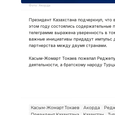
Фото: Акорда
Президент Казахстана подчеркнул, что 
этом году состоялись содержательные 
телеграмме выражена уверенность в том
важные инициативы придадут импульс 
партнерства между двумя странами.
Касым-Жомарт Токаев пожелал Реджепу 
деятельности, а братскому народу Турци
Касым-Жомарт Токаев
Акорда
Редж
Президент Казахстана
Казахстан
Ту