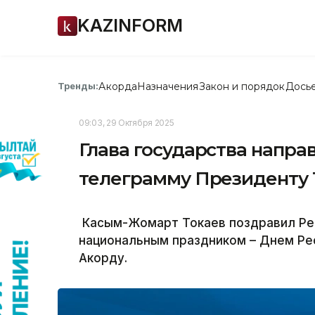
KAZINFORM
Акорда
Назначения
Закон и порядок
Дось
Тренды:
09:03, 29 Октября 2025
Глава государства напр
телеграмму Президенту
Касым-Жомарт Токаев поздравил Ред
национальным праздником – Днем Рес
Акорду.