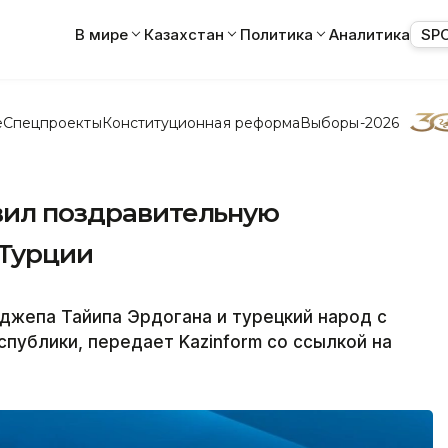
В мире
Казахстан
Политика
Аналитика
SP
е
Спецпроекты
Конституционная реформа
Выборы-2026
авил поздравительную
 Турции
жепа Тайипа Эрдогана и турецкий народ с
публики, передает Kazinform со ссылкой на