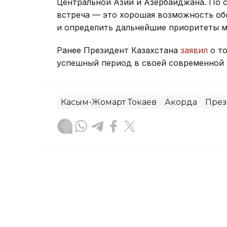
Центральной Азии и Азербайджана. По 
встреча — это хорошая возможность об
и определить дальнейшие приоритеты м
Ранее Президент Казахстана
заявил
о то
успешный период в своей современной 
Касым-Жомарт Токаев
Акорда
През
Тамирис Әбділдина
Автор
10:04, 30 Июля 2026