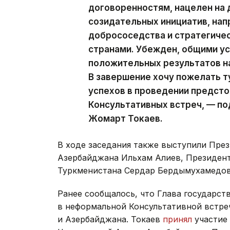
договоренностям, нацелен на
созидательных инициатив, нап
добрососедства и стратегиче
странами. Убежден, общими у
положительных результатов на
В завершение хочу пожелать 
успехов в проведении предст
Консультативных встреч, — п
Жомарт Токаев.
В ходе заседания также выступили Пре
Азербайджана Ильхам Алиев, Президен
Туркменистана Сердар Бердымухамедов
Ранее сообщалось, что Глава государст
в неформальной Консультативной встре
и Азербайджана. Токаев
принял
участие 