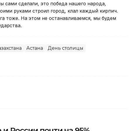
ы сами сделали, это победа нашего народа,
воими руками строил город, клал каждый кирпич.
га тоже. На этом не останавливаемся, мы будем
ударства.
захстана
Астана
День столицы
 и России почти на 95%