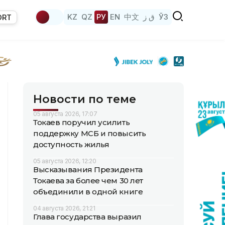
KZ
QZ
РУ
EN
中文
ق ز
ЎЗ
ORT
Новости по теме
05 августа 2026, 17:07
Токаев поручил усилить
поддержку МСБ и повысить
доступность жилья
05 августа 2026, 12:20
Высказывания Президента
Токаева за более чем 30 лет
объединили в одной книге
04 августа 2026, 21:21
Глава государства выразил