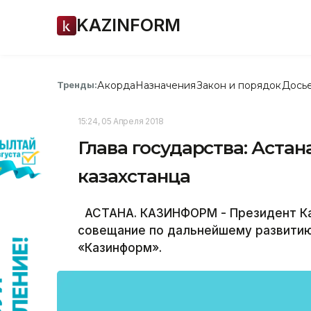
KAZINFORM
Акорда
Назначения
Закон и порядок
Дось
Тренды:
15:24, 05 Апреля 2018
Глава государства: Астан
казахстанца
АСТАНА. КАЗИНФОРМ - Президент Ка
совещание по дальнейшему развитию
«Казинформ».