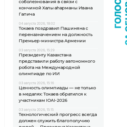
соболезнования в связи с
кончиной Халық қаһарманы Ивана
Гапича
04 августа 2026, 18:02
Токаев поздравил Пашиняна с
переназначением на должность
Премьер-министра Армении
03 августа 2026, 15:29
Президенту Казахстана
представили работу автономного
робота на Международной
олимпиаде по ИИ
03 августа 2026, 15:16
Ценность олимпиады — не только
в медалях: Токаев обратился к
участникам IOAI-2026
03 августа 2026, 15:15
Технологический прогресс всегда
должен служить благополучию
людей — Президент Казахстана