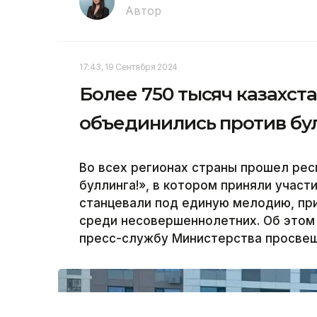
Автор
17:43, 19 Сентября 2024
Более 750 тысяч казахст
объединились против бу
Во всех регионах страны прошел ре
буллинга!», в котором приняли участ
станцевали под единую мелодию, пр
среди несовершеннолетних. Об этом 
пресс-службу Министерства просвещ