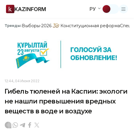
KAZINFORM
РУ
Выборы-2026
Конституционная реформа
Спецп
Тренды:
12:44, 04 Июня 2022
Гибель тюленей на Каспии: экологи
не нашли превышения вредных
веществ в воде и воздухе