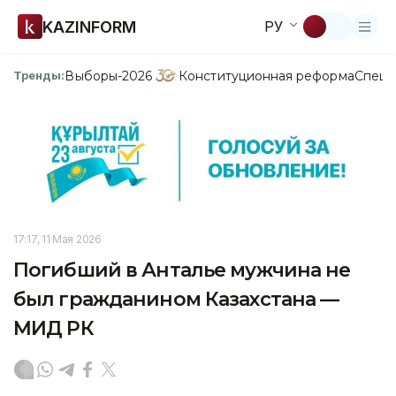
KAZINFORM
РУ
Выборы-2026
Конституционная реформа
Спецп
Тренды:
17:17, 11 Мая 2026
Погибший в Анталье мужчина не
был гражданином Казахстана —
МИД РК