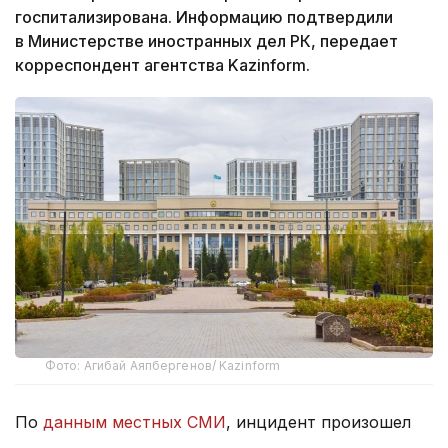
госпитализирована. Информацию подтвердили
в Министерстве иностранных дел РК, передает
корреспондент агентства Kazinform.
Фото: Агибай Аяпбергенов/ Kazinform
По
данным местных СМИ
, инцидент произошел
в супермаркете Metropol в городе Никосия.