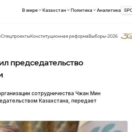
В мире
Казахстан
Политика
Аналитика
SP
е
Спецпроекты
Конституционная реформа
Выборы-2026
ил председательство
и
организации сотрудничества Чжан Мин
едательством Казахстана, передает