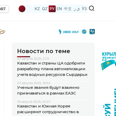
KZ
QZ
РУ
EN
中文
ق ز
ЎЗ
ORT
Новости по теме
07 августа 2026, 21:12
Казахстан и страны ЦА одобрили
разработку плана автоматизации
учета водных ресурсов Сырдарьи
07 августа 2026, 16:53
Ученые звания будут взаимно
признаваться в рамках ЕАЭС
05 августа 2026, 20:07
Казахстан и Южная Корея
расширяют сотрудничество в