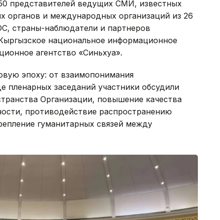
250 представителей ведущих СМИ, известных
ых органов и международных организаций из 26
ОС, страны-наблюдатели и партнеров
 Кыргызское национальное информационное
ционное агентство «Синьхуа».
овую эпоху: от взаимопонимания
де пленарных заседаний участники обсудили
транства Организации, повышение качества
ности, противодействие распространению
репление гуманитарных связей между