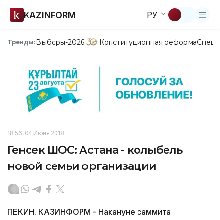
KAZINFORM
РУ
Выборы-2026
Конституционная реформа
Спецп
Тренды:
18:56, 04 Июня 2018
Генсек ШОС: Астана - колыбель
новой семьи организации
ПЕКИН. КАЗИНФОРМ - Накануне саммита