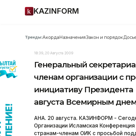
KAZINFORM
Акорда
Назначения
Закон и порядок
Дось
Тренды:
18:39, 20 Августа 2009
Генеральный секретариа
членам организации с п
инициативу Президента 
августа Всемирным днем
АНА. 20 августа. КАЗИНФОРМ - Сегодн
Организации Исламская Конференция
странам-членам ОИК с просьбой под