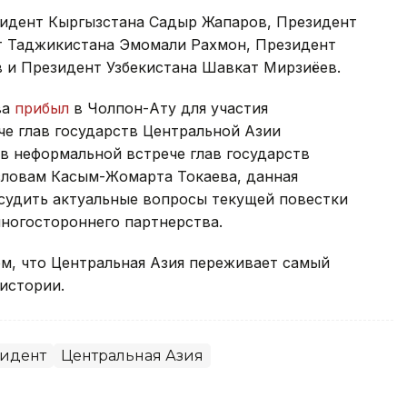
зидент Кыргызстана Садыр Жапаров, Президент
т Таджикистана Эмомали Рахмон, Президент
 и Президент Узбекистана Шавкат Мирзиёев.
ва
прибыл
в Чолпон-Ату для участия
че глав государств Центральной Азии
в неформальной встрече глав государств
словам Касым-Жомарта Токаева, данная
судить актуальные вопросы текущей повестки
ногостороннего партнерства.
м, что Центральная Азия переживает самый
истории.
идент
Центральная Азия