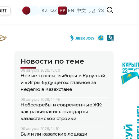
KZ
QZ
РУ
EN
中文
ق ز
ЎЗ
ORT
Новости по теме
09 августа 2026, 15:00
Новые трассы, выборы в Курултай
и «Игры будущего»: главное за
неделю в Казахстане
09 августа 2026, 14:46
Небоскребы и современные ЖК:
как развивались стандарты
казахстанской стройки
09 августа 2026, 14:10
Были ли казахские лошади