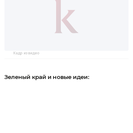
Кадр из видео
Зеленый край и новые идеи:
экологические инициативы
в Костанайской области
В прошлом году в туристическую отрасль
Костанайской области было привлечено более
13 млрд тенге инвестиций. В регионе