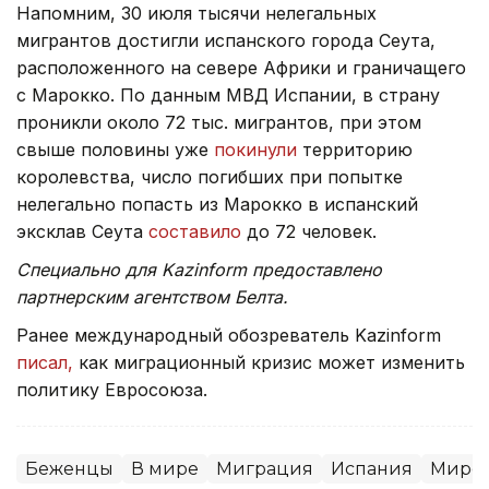
Напомним, 30 июля тысячи нелегальных
мигрантов достигли испанского города Сеута,
расположенного на севере Африки и граничащего
с Марокко. По данным МВД Испании, в страну
проникли около 72 тыс. мигрантов, при этом
свыше половины уже
покинули
территорию
королевства, число погибших при попытке
нелегально попасть из Марокко в испанский
эксклав Сеута
составило
до 72 человек.
Специально для Kazinform предоставлено
партнерским агентством Белта.
Ранее международный обозреватель Kazinform
писал,
как миграционный кризис может изменить
политику Евросоюза.
Беженцы
В мире
Миграция
Испания
Миров