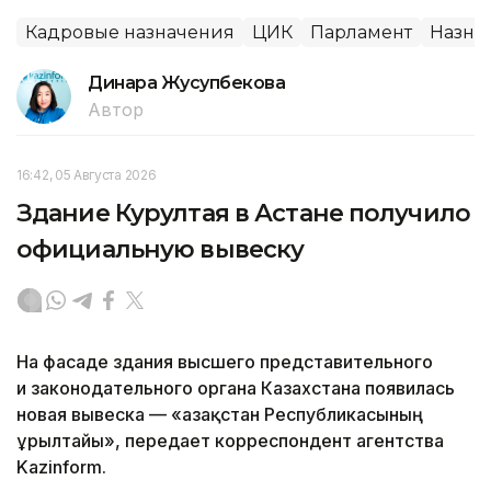
Кадровые назначения
ЦИК
Парламент
Назна
Динара Жусупбекова
Автор
16:42, 05 Августа 2026
Здание Курултая в Астане получило
официальную вывеску
На фасаде здания высшего представительного
и законодательного органа Казахстана появилась
новая вывеска — «Қазақстан Республикасының
Құрылтайы», передает корреспондент агентства
Kazinform.