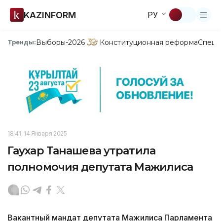
KAZINFORM
РУ
Выборы-2026
Конституционная реформа
Спецп
Тренды:
18:41, 14 Января 2025
Гаухар Танашева утратила
полномочия депутата Мажилиса
Вакантный мандат депутата Мажилиса Парламента