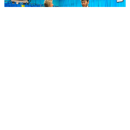
Фото: Айзада Агильбаева/Kazinform
Нововведение позволит тысячам работников
реализовать свое конституционное право, не
покидая рабочих мест в день голосования.
Председатель Центральной избирательной
комиссии РК Нурлан Абдиров в ходе
инспекционной поездки по подготовке к выборам