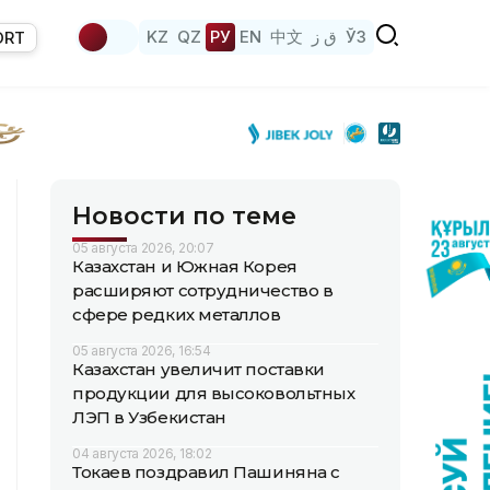
KZ
QZ
РУ
EN
中文
ق ز
ЎЗ
ORT
Новости по теме
05 августа 2026, 20:07
Казахстан и Южная Корея
расширяют сотрудничество в
сфере редких металлов
05 августа 2026, 16:54
Казахстан увеличит поставки
продукции для высоковольтных
ЛЭП в Узбекистан
04 августа 2026, 18:02
Токаев поздравил Пашиняна с