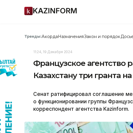
KAZINFORM
Акорда
Назначения
Закон и порядок
Дось
Тренды:
11:24, 19 Декабря 2024
Французское агентство 
Казахстану три гранта на
Сенат ратифицировал соглашение ме
о функционировании группы Французс
корреспондент агентства Kazinform.