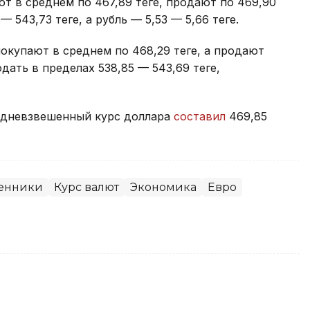
 в среднем по 467,89 теңге, продают по 469,90
— 543,73 теңге, а рубль — 5,53 — 5,66 теңге.
купают в среднем по 468,29 теңге, а продают
дать в пределах 538,85 — 543,69 теңге,
редневзвешенный курс доллара
составил
469,85
енники
Курс валют
Экономика
Евро