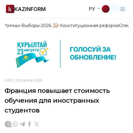
KAZINFORM
РУ
Выборы-2026
Конституционная реформа
Спецп
Тренды:
04:57, 22 Апреля 2026
Франция повышает стоимость
обучения для иностранных
студентов