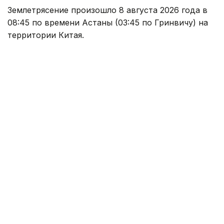
Землетрясение произошло 8 августа 2026 года в
08:45 по времени Астаны (03:45 по Гринвичу) на
территории Китая.
Согласно оперативным данным Центра данных
Института геофизических исследований
Национального ядерного центра РК, магнитуда
землетрясения составила 4,8.
Эпицентр подземных толчков находился в точке с
координатами 39,97 градуса северной широты и
82,99 градуса восточной долготы.
Энергетический класс землетрясения составил
K=11.
Ранее, 5 августа, казахстанские сейсмологи также
зафиксировали в Китае
подземные толчки.