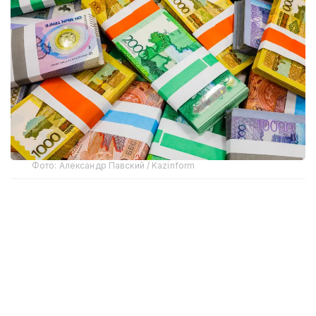
Фото: Александр Павский / Kazinform
В социальных сетях и Telegram-каналах появилась
информация о масштабной проверке молочных
хозяйств Шымкента департаментами Комитета
национальной безопасности и внутреннего
государственного аудита при координации
прокуратуры. Сообщалось, что несколько
предприятий искусственно завышали объемы