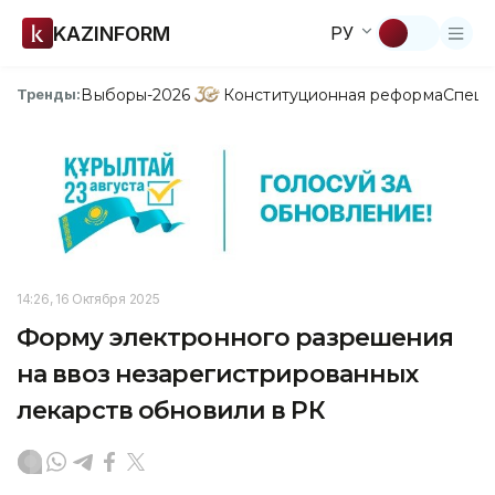
KAZINFORM
РУ
Выборы-2026
Конституционная реформа
Спецп
Тренды:
14:26, 16 Октября 2025
Форму электронного разрешения
на ввоз незарегистрированных
лекарств обновили в РК