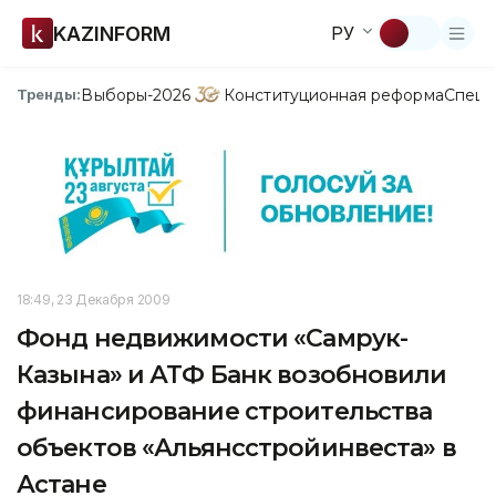
KAZINFORM
РУ
Выборы-2026
Конституционная реформа
Спецп
Тренды:
18:49, 23 Декабря 2009
Фонд недвижимости «Самрук-
Казына» и АТФ Банк возобновили
финансирование строительства
объектов «Альянсстройинвеста» в
Астане