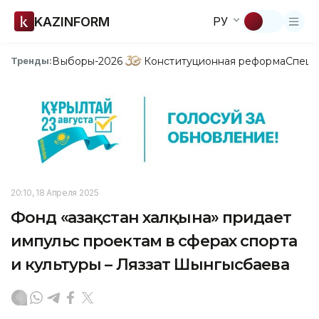
KAZINFORM
РУ
Выборы-2026
Конституционная реформа
Спецп
Тренды:
20:10, 18 Апреля 2025
Фонд «Қазақстан халқына» придает
импульс проектам в сферах спорта
и культуры – Ляззат Шынгысбаева