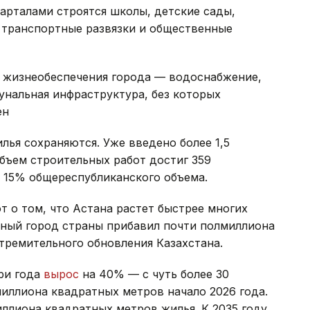
арталами строятся школы, детские сады,
 транспортные развязки и общественные
 жизнеобеспечения города — водоснабжение,
унальная инфраструктура, без которых
ен
лья сохраняются. Уже введено более 1,5
бъем строительных работ достиг 359
о 15% общереспубликанского объема.
 о том, что Астана растет быстрее многих
авный город страны прибавил почти полмиллиона
тремительного обновления Казахстана.
ри года
вырос
на 40% — с чуть более 30
иллиона квадратных метров начало 2026 года.
иллиона квадратных метров жилья. К 2035 году