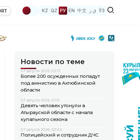
KZ
QZ
РУ
EN
中文
ق ز
ЎЗ
ORT
Новости по теме
07 августа 2026, 02:17
Более 200 осужденных попадут
под амнистию в Актюбинской
области
07 августа 2026, 01:12
Девять человек утонули в
Атырауской области с начала
купального сезона
07 августа 2026, 00:43
Полицейский и сотрудник ДЧС