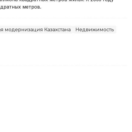
адратных метров.
я модернизация Казахстана
Недвижимость
ев удовлетворены жизнью и