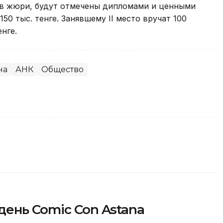
ов жюри, будут отмечены дипломами и ценными
150 тыс. тенге. Занявшему ІІ место вручат 100
енге.
на
АНК
Общество
ень Comic Con Astana