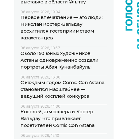
выставке в области Ұлытау
06 августа 2026, 19:04
Первое впечатление — это люди:
Николай Костер-Вальдау
восхитился гостеприимством
казахстанцев
06 августа 2026, 18:57
Около 150 юных художников
Астаны одновременно создали
портреты Абая Кунанбайулы
06 августа 2026, 16:00
С каждым годом Comic Con Astana
становится масштабнее —
ведущий косплей конкурса
06 августа 2026, 14:30
Косплей, атмосфера и Костер-
Вальдау: что привлекает
посетителей Comic Con Astana
06 августа 2026, 12:10