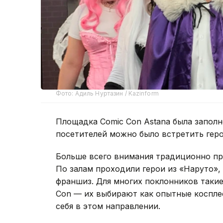
Фото: Адиль Нуртазин / Kazinform
Площадка Comic Con Astana была заполн
посетителей можно было встретить геро
Больше всего внимания традиционно пр
По залам проходили герои из «Наруто», 
франшиз. Для многих поклонников таки
Con — их выбирают как опытные косплее
себя в этом направлении.