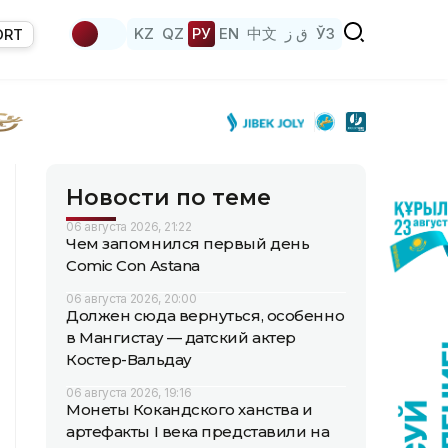
KZ
QZ
РУ
EN
中文
ق ز
ЎЗ
ORT
Новости по теме
06 августа 2026, 21:22
Чем запомнился первый день
Comic Con Astana
06 августа 2026, 20:00
Должен сюда вернуться, особенно
в Мангистау — датский актер
Костер-Вальдау
06 августа 2026, 19:16
Монеты Кокандского ханства и
артефакты I века представили на