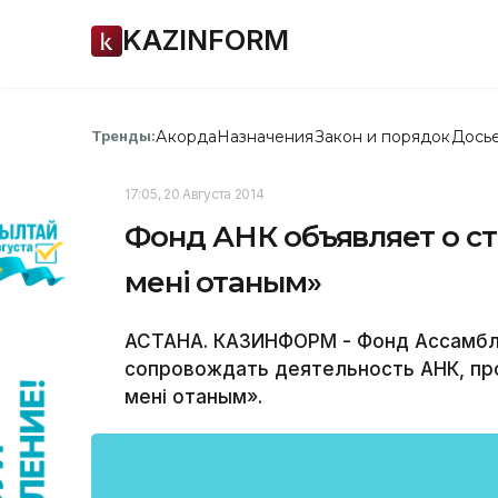
KAZINFORM
Акорда
Назначения
Закон и порядок
Дось
Тренды:
17:05, 20 Августа 2014
Фонд АНК объявляет о ст
менің отаным»
АСТАНА. КАЗИНФОРМ - Фонд Ассамбле
сопровождать деятельность АНК, пр
менің отаным».