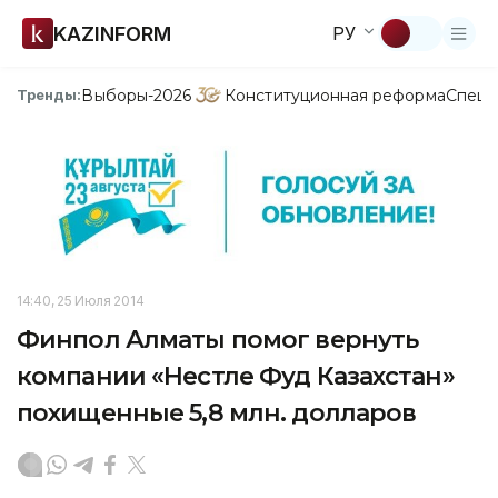
KAZINFORM
РУ
Выборы-2026
Конституционная реформа
Спецп
Тренды:
14:40, 25 Июля 2014
Финпол Алматы помог вернуть
компании «Нестле Фуд Казахстан»
похищенные 5,8 млн. долларов