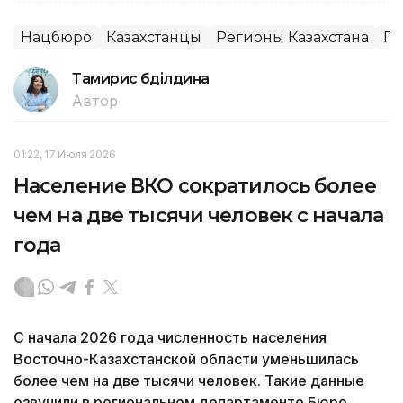
Нацбюро
Казахстанцы
Регионы Казахстана
Пр
Тамирис Әбділдина
Автор
01:22, 17 Июля 2026
Население ВКО сократилось более
чем на две тысячи человек с начала
года
С начала 2026 года численность населения
Восточно-Казахстанской области уменьшилась
более чем на две тысячи человек. Такие данные
озвучили в региональном департаменте Бюро