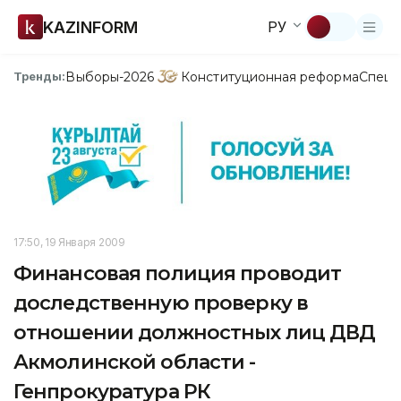
KAZINFORM
РУ
Выборы-2026
Конституционная реформа
Спецп
Тренды:
17:50, 19 Января 2009
Финансовая полиция проводит
доследственную проверку в
отношении должностных лиц ДВД
Акмолинской области -
Генпрокуратура РК