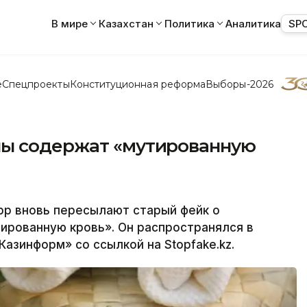
В мире
Казахстан
Политика
Аналитика
SP
е
Спецпроекты
Конституционная реформа
Выборы-2026
ны содержат «мутированную
p вновь пересылают старый фейк о
ированную кровь». Он распространялся в
Казинформ» со ссылкой на Stopfake.kz.