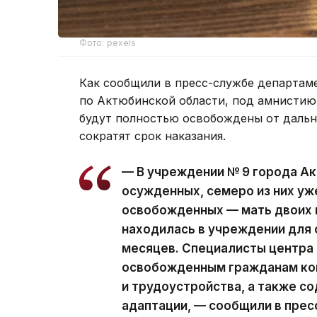
Фото: pexels
Как сообщили в пресс-службе департам
по Актюбинской области, под амнистию 
будут полностью освобождены от дальн
сократят срок наказания.
— В учреждении № 9 города А
осужденных, семеро из них у
освобожденных — мать двоих 
находилась в учреждении для 
месяцев. Специалисты центра
освобожденным гражданам кон
и трудоустройства, а также с
адаптации, — сообщили в пре