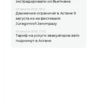
экстрадировали из Вьетнама
06 августа 2026, 18:12
Движение ограничат в Астане 9
августа из-за фестиваля
Jüregımnıñ Jenımpazy
06 августа 2026, 17:53
Тариф на услуги эвакуаторов авто
поднимут в Астане