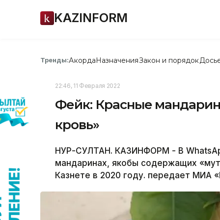
KAZINFORM
Акорда
Назначения
Закон и порядок
Дось
Тренды:
22:46, 11 Февраля 2022
Фейк: Красные мандари
кровь»
НУР-СУЛТАН. КАЗИНФОРМ - В WhatsAp
мандаринах, якобы содержащих «мут
Казнете в 2020 году. передает МИА «