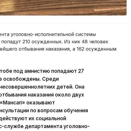
ента уголовно-исполнительной системы
попадут 210 осужденных. Из них 48 человек
ейшего отбывания наказания, а 162 осужденным
ктобе под амнистию попадают 27
же освобождены. Среди
несовершеннолетних детей. Она
отбывания наказания около двух
 «Мансап» оказывают
сультации по вопросам обучения
одействуют их социальной
сс-службе департамента уголовно-