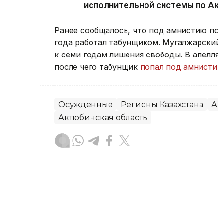
исполнительной системы по А
Ранее сообщалось, что под амнистию п
года работал табунщиком. Мугалжарски
к семи годам лишения свободы. В апел
после чего табунщик
попал под амнист
Осужденные
Регионы Казахстана
А
Актюбинская область
Данагуль Карбаева
Автор