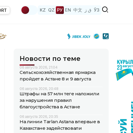
KZ
QZ
РУ
EN
中文
ق ز
ЎЗ
ORT
Новости по теме
06 августа 2026, 21:04
Сельскохозяйственная ярмарка
пройдет в Астане 8 и 9 августа
06 августа 2026, 20:48
Штрафы на 57 млн теңге наложили
за нарушения правил
благоустройства в Астане
06 августа 2026, 20:35
На линии Tarlan Astana впервые в
Казахстане задействовали