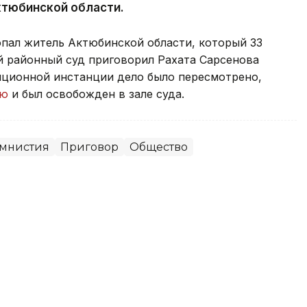
ктюбинской области.
опал житель Актюбинской области, который 33
й районный суд приговорил Рахата Сарсенова
ляционной инстанции дело было пересмотрено,
ию
и был освобожден в зале суда.
мнистия
Приговор
Общество