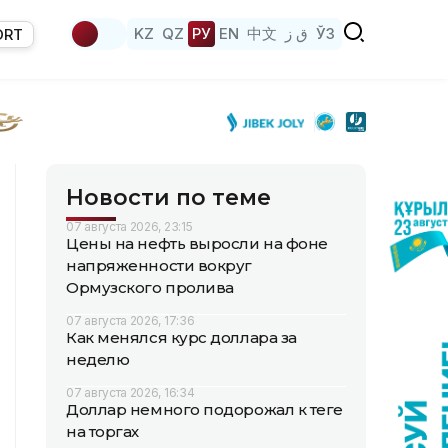
KZ
QZ
РУ
EN
中文
ق ز
ЎЗ
ORT
Новости по теме
07 августа 2026, 23:15
Цены на нефть выросли на фоне
напряженности вокруг
Ормузского пролива
07 августа 2026, 17:36
Как менялся курс доллара за
неделю
07 августа 2026, 16:34
Доллар немного подорожал к теңге
на торгах