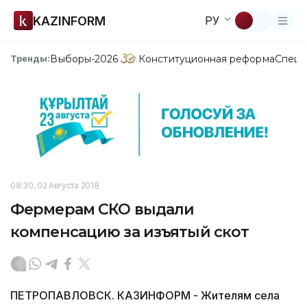
KAZINFORM
РУ
Выборы-2026
Конституционная реформа
Спецп
Тренды:
08:30, 02 Августа 2018
Фермерам СКО выдали
компенсацию за изъятый скот
ПЕТРОПАВЛОВСК. КАЗИНФОРМ - Жителям села