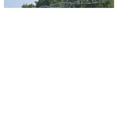
Фото: Валерий Бугаев
С целью поддержки орошаемого земледелия
в бассейне реки Иртыш предусмотрено 160 млн
кубометров воды. Как говорят специалисты,
заявленный объем воды полностью покрывает
потребности местных
сельхозтоваропроизводителей.
По предварительным данным водопользователей,
плановая площадь орошения в регионе
составляет 86,6 тысячи гектаров.