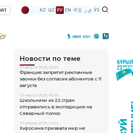
KZ
QZ
РУ
EN
中文
ق ز
ЎЗ
ORT
Новости по теме
07 августа 2026, 06:04
Франция запретит рекламные
звонки без согласия абонентов с 11
августа
07 августа 2026, 05:09
Школьники из 22 стран
отправились в экспедицию на
Северный полюс
07 августа 2026, 04:23
Хиросима призвала мир не