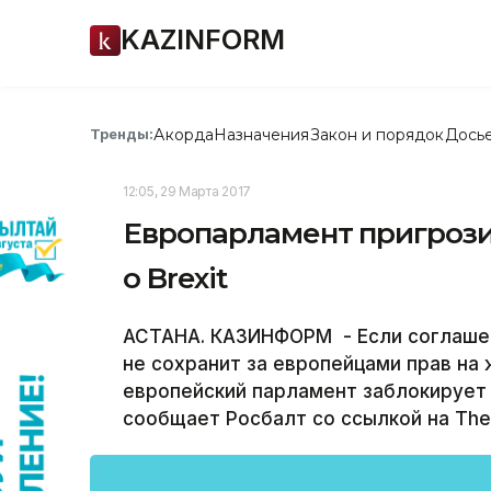
KAZINFORM
Акорда
Назначения
Закон и порядок
Дось
Тренды:
12:05, 29 Марта 2017
Европарламент пригрози
о Brexit
АСТАНА. КАЗИНФОРМ - Если соглашени
не сохранит за европейцами прав на 
европейский парламент заблокирует 
сообщает Росбалт со ссылкой на The 